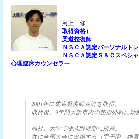
河上 修
取得資格）
柔道整復師
ＮＳＣＡ認定パーソナルトレ
ＮＳＣＡ認定Ｓ＆Ｃスペシャ
心理臨床カウンセラー
2001年に柔道整復師免許を取得。
取得後、9年間大阪市内の整形外科に勤
高校、大学で硬式野球部に所属。
共に全国大会に出場する（甲子園、神宮